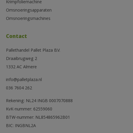
Krimpfoliemachine
Omsnoeringsapparaten
Omsnoeringsmachines
Contact
Pallethandel Pallet Plaza B.V.
Draaibrugweg 2
1332 AC Almere
info@palletplaza.nl
036 7604 262
Rekening: NL24 INGB 0007070888
KvK-nummer: 62559060
BTW-nummer: NL854865962B01
BIC: INGBNL2A