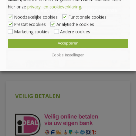
klikken, stemt u in met het gebruik van ALLE cookies. Lees
hier onze
privacy- en cookieverklaring
.
*Afhalen alleen mogelijk na bestellen via onze
Noodzakelijke cookies
Functionele cookies
webshop
Prestatiecookies
Analytische cookies
Marketing cookies
Andere cookies
Accepteren
Cookie instellingen
VEILIG BETALEN