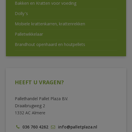
Bakken en Kratten voor voeding
Dolly’s
Mobiele krattenkarren, krattenrekken
Palletwikkelaar
Brandhout openhaard en houtpellets
HEEFT U VRAGEN?
Pallethandel Pallet Plaza B.V.
Draaibrugweg 2
1332 AC Almere
036 760 4262
info@palletplaza.nl