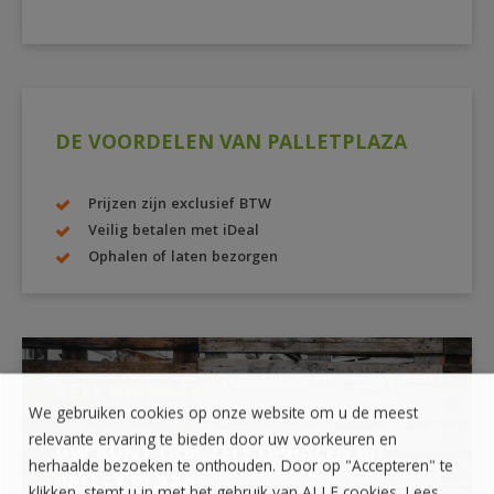
DE VOORDELEN VAN PALLETPLAZA
Prijzen zijn exclusief BTW
Veilig betalen met iDeal
Ophalen of laten bezorgen
ZELF OPHALEN?
We gebruiken cookies op onze website om u de meest
relevante ervaring te bieden door uw voorkeuren en
UW KUNT OOK ZELF OPHALEN BIJ
herhaalde bezoeken te onthouden. Door op "Accepteren" te
PALLET PLAZA