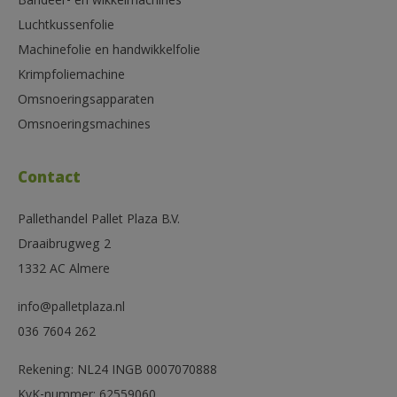
Bandeer- en wikkelmachines
Luchtkussenfolie
Machinefolie en handwikkelfolie
Krimpfoliemachine
Omsnoeringsapparaten
Omsnoeringsmachines
Contact
Pallethandel Pallet Plaza B.V.
Draaibrugweg 2
1332 AC Almere
info@palletplaza.nl
036 7604 262
Rekening: NL24 INGB 0007070888
KvK-nummer: 62559060