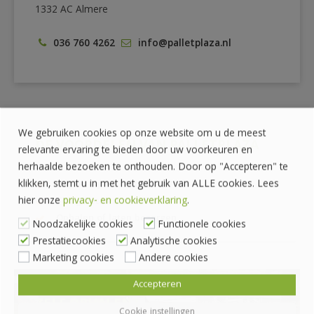
1332 AC Almere
036 760 4262
info@palletplaza.nl
We gebruiken cookies op onze website om u de meest
DE VOORDELEN VAN PALLETPLAZA
relevante ervaring te bieden door uw voorkeuren en
herhaalde bezoeken te onthouden. Door op "Accepteren" te
klikken, stemt u in met het gebruik van ALLE cookies. Lees
Prijzen zijn exclusief BTW
hier onze
privacy- en cookieverklaring
.
Veilig betalen met iDeal
Ophalen of laten bezorgen
Noodzakelijke cookies
Functionele cookies
Prestatiecookies
Analytische cookies
Marketing cookies
Andere cookies
Accepteren
ZELF OPHALEN?
Cookie instellingen