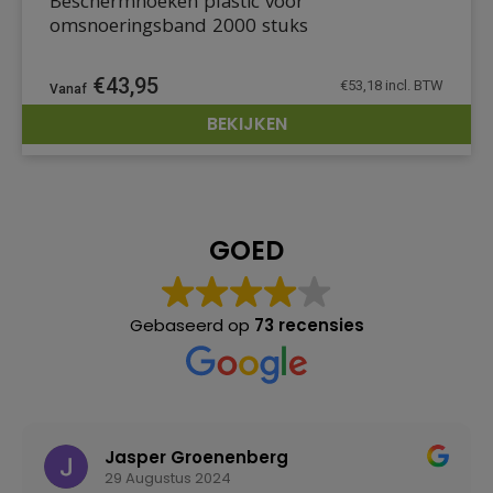
Beschermhoeken plastic voor
omsnoeringsband 2000 stuks
€
43,95
€
53,18
incl. BTW
BEKIJKEN
DETAILS
GOED
Gebaseerd op
73 recensies
Jasper Groenenberg
29 Augustus 2024