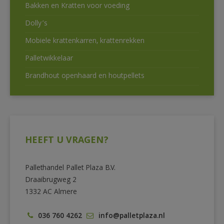
Bakken en Kratten voor voeding
Dolly’s
Mobiele krattenkarren, krattenrekken
Palletwikkelaar
Brandhout openhaard en houtpellets
HEEFT U VRAGEN?
Pallethandel Pallet Plaza B.V.
Draaibrugweg 2
1332 AC Almere
036 760 4262
info@palletplaza.nl