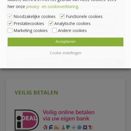
klikken, stemt u in met het gebruik van ALLE cookies. Lees
hier onze
privacy- en cookieverklaring
.
*Afhalen alleen mogelijk na bestellen via onze
Noodzakelijke cookies
Functionele cookies
webshop
Prestatiecookies
Analytische cookies
Marketing cookies
Andere cookies
Accepteren
Cookie instellingen
VEILIG BETALEN