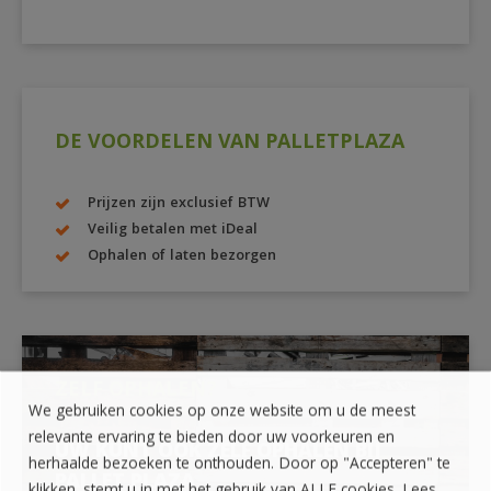
DE VOORDELEN VAN PALLETPLAZA
Prijzen zijn exclusief BTW
Veilig betalen met iDeal
Ophalen of laten bezorgen
ZELF OPHALEN?
We gebruiken cookies op onze website om u de meest
relevante ervaring te bieden door uw voorkeuren en
UW KUNT OOK ZELF OPHALEN BIJ
herhaalde bezoeken te onthouden. Door op "Accepteren" te
PALLET PLAZA