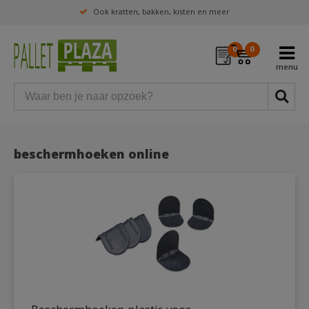
Ook kratten, bakken, kisten en meer
0
0
beschermhoeken online