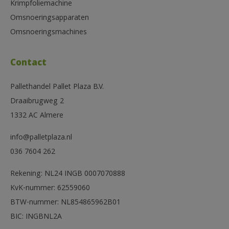
Krimpfoliemachine
Omsnoeringsapparaten
Omsnoeringsmachines
Contact
Pallethandel Pallet Plaza B.V.
Draaibrugweg 2
1332 AC Almere
info@palletplaza.nl
036 7604 262
Rekening: NL24 INGB 0007070888
KvK-nummer: 62559060
BTW-nummer: NL854865962B01
BIC: INGBNL2A